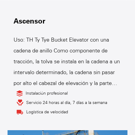
Ascensor
Uso: TH Ty Tye Bucket Elevator con una
cadena de anillo Como componente de
tracción, la tolva se instala en la cadena a un
intervalo determinado, la cadena sin pasar
por alto el cabezal de elevación y la parte
inferior de la rueda dentada de transmisión,
Instalación profesional
Servicio 24 horas al día, 7 días a la semana
formando un sistema de anillo cerrado con
Logística de velocidad
una rama cargada elevada y una rama
descargada que cae. El dispositivo de