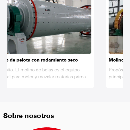
co
Molino de pelota de rodamiento húmedo
ipo
Propósito: El molino de bolas es el equipo
s primas
principal para moler y mezclar materias prima
zas
en la línea de producción de AAC, cenizas
ial solo
volantes, lima, yeso, arena y otro material solo
equerida
después de moler y alcanzar la finura requerid
molino de
mientras se mezcla e interactúa en el molino 
stencia
bolas, para lograr los requisitos de resistencia
Sobre nosotros
s de
de las materias primas de los productos AAC,
 el
por lo tanto, el molino de bolas es el equipo