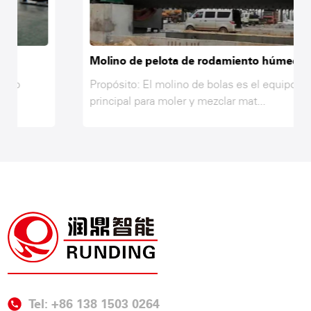
Molino de pelota de rodamiento húmedo
Propósito: El molino de bolas es el equipo
principal para moler y mezclar mat...
Tel: +86 138 1503 0264